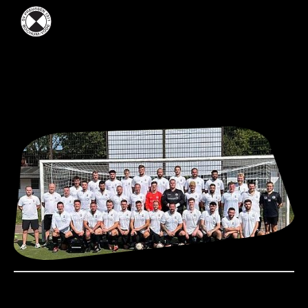
Unsere
Ü30 / Alte Herren
Live
Spielplan
Tabelle
Kader